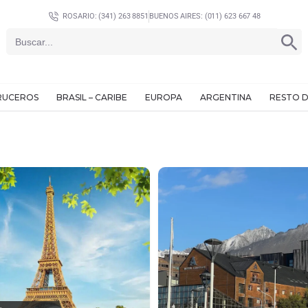
ROSARIO: (341) 263 8851
BUENOS AIRES: (011) 623 667 48
SEARCH BU
Search
for:
RUCEROS
BRASIL – CARIBE
EUROPA
ARGENTINA
RESTO D