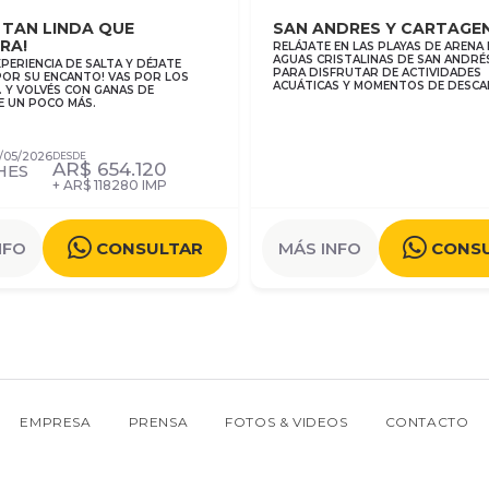
 TAN LINDA QUE
SAN ANDRES Y CARTAGE
RA!
RELÁJATE EN LAS PLAYAS DE ARENA
AGUAS CRISTALINAS DE SAN ANDRÉS
EXPERIENCIA DE SALTA Y DÉJATE
PARA DISFRUTAR DE ACTIVIDADES
POR SU ENCANTO! VAS POR LOS
ACUÁTICAS Y MOMENTOS DE DESCA
… Y VOLVÉS CON GANAS DE
 UN POCO MÁS.
/05/2026
DESDE
AR$
654.120
HES
+ AR$ 118280 IMP
NFO
CONSULTAR
MÁS INFO
CONS
EMPRESA
PRENSA
FOTOS & VIDEOS
CONTACTO