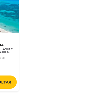
NA
 BLANCA Y
, IDEAL
NSO.
ULTAR