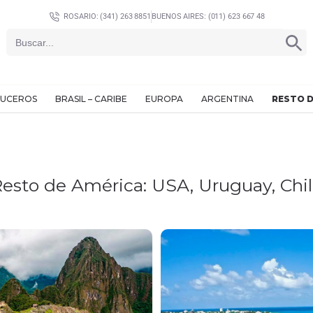
ROSARIO: (341) 263 8851
BUENOS AIRES: (011) 623 667 48
SEARCH BU
Search
for:
UCEROS
BRASIL – CARIBE
EUROPA
ARGENTINA
RESTO D
esto de América: USA, Uruguay, Chi